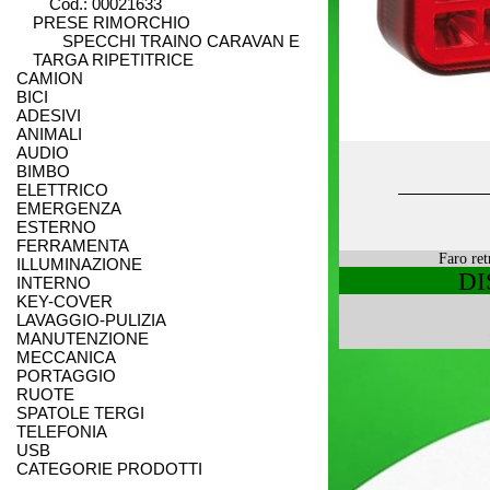
Cod.: 00021633
PRESE RIMORCHIO
RECUP
R
SPECCHI TRAINO CARAVAN E
TARGA RIPETITRICE
RIMORCHI
CAMION
BICI
ADESIVI
ANIMALI
AUDIO
BIMBO
ELETTRICO
EMERGENZA
ESTERNO
FERRAMENTA
Faro re
ILLUMINAZIONE
DI
INTERNO
KEY-COVER
LAVAGGIO-PULIZIA
MANUTENZIONE
MECCANICA
PORTAGGIO
RUOTE
SPATOLE TERGI
TELEFONIA
USB
CATEGORIE PRODOTTI