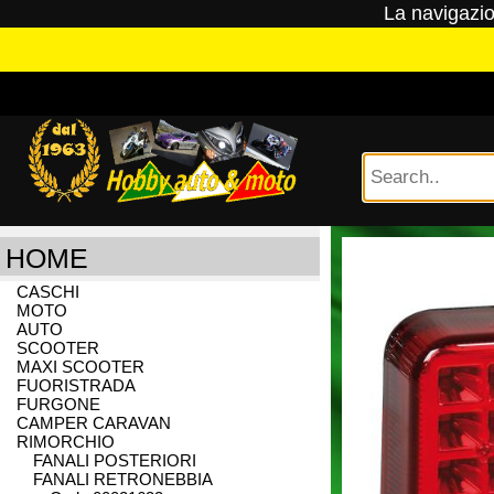
La navigazion
HOME
CASCHI
EMAIL
EMAIL
EMAIL
MOTO
AUTO
SCOOTER
PASSWORD
EMAIL (conf.)
MAXI SCOOTER
FUORISTRADA
FURGONE
PASSWORD
CAMPER CARAVAN
RIMORCHIO
FANALI POSTERIORI
R
PASSWORD (conf.)
FANALI RETRONEBBIA