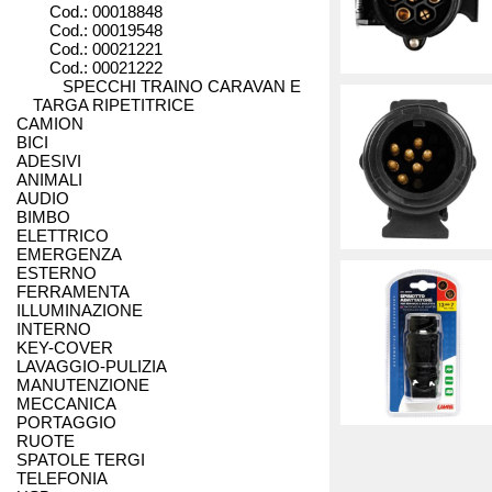
Cod.: 00018848
Cod.: 00019548
RECUP
R
Cod.: 00021221
Cod.: 00021222
SPECCHI TRAINO CARAVAN E
TARGA RIPETITRICE
RIMORCHI
CAMION
BICI
ADESIVI
ANIMALI
AUDIO
BIMBO
ELETTRICO
EMERGENZA
ESTERNO
FERRAMENTA
ILLUMINAZIONE
INTERNO
KEY-COVER
LAVAGGIO-PULIZIA
MANUTENZIONE
MECCANICA
PORTAGGIO
RUOTE
SPATOLE TERGI
TELEFONIA