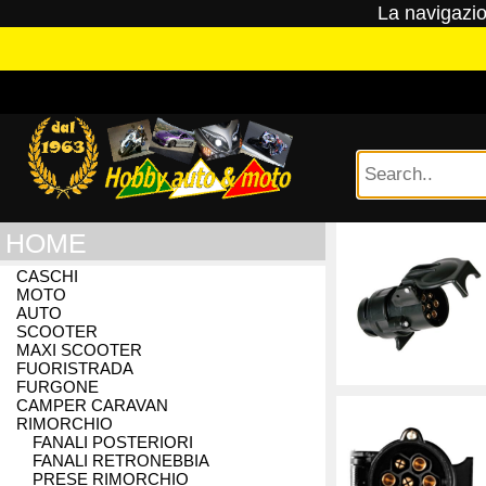
La navigazion
HOME
CASCHI
MOTO
EMAIL
EMAIL
EMAIL
AUTO
SCOOTER
MAXI SCOOTER
PASSWORD
EMAIL (conf.)
FUORISTRADA
FURGONE
CAMPER CARAVAN
PASSWORD
RIMORCHIO
FANALI POSTERIORI
FANALI RETRONEBBIA
R
PASSWORD (conf.)
PRESE RIMORCHIO