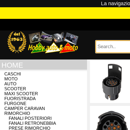
La navigazion
HOME
CASCHI
MOTO
EMAIL
EMAIL
EMAIL
AUTO
SCOOTER
MAXI SCOOTER
PASSWORD
EMAIL (conf.)
FUORISTRADA
FURGONE
CAMPER CARAVAN
PASSWORD
RIMORCHIO
FANALI POSTERIORI
FANALI RETRONEBBIA
R
PASSWORD (conf.)
PRESE RIMORCHIO