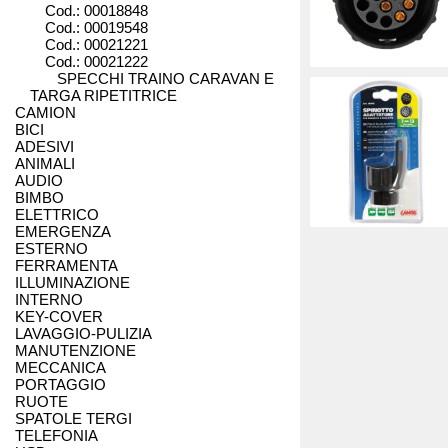
Cod.: 00018848
Cod.: 00019548
RECUP
R
Cod.: 00021221
Cod.: 00021222
SPECCHI TRAINO CARAVAN E
TARGA RIPETITRICE
RIMORCHI
CAMION
BICI
ADESIVI
ANIMALI
AUDIO
BIMBO
ELETTRICO
EMERGENZA
ESTERNO
FERRAMENTA
ILLUMINAZIONE
INTERNO
KEY-COVER
LAVAGGIO-PULIZIA
MANUTENZIONE
MECCANICA
PORTAGGIO
RUOTE
SPATOLE TERGI
TELEFONIA